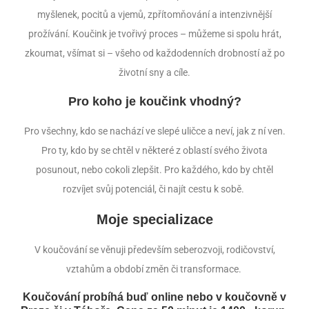
myšlenek, pocitů a vjemů, zpřítomňování a intenzivnější
prožívání. Koučink je tvořivý proces – můžeme si spolu hrát,
zkoumat, všímat si – všeho od každodenních drobností až po
životní sny a cíle.
Pro koho je koučink vhodný?
Pro všechny, kdo se nachází ve slepé uličce a neví, jak z ní ven.
Pro ty, kdo by se chtěl v některé z oblastí svého života
posunout, nebo cokoli zlepšit. Pro každého, kdo by chtěl
rozvíjet svůj potenciál, či najít cestu k sobě.
Moje specializace
V koučování se věnuji především seberozvoji, rodičovství,
vztahům a období změn či transformace.
Koučování probíhá buď online nebo v koučovně v