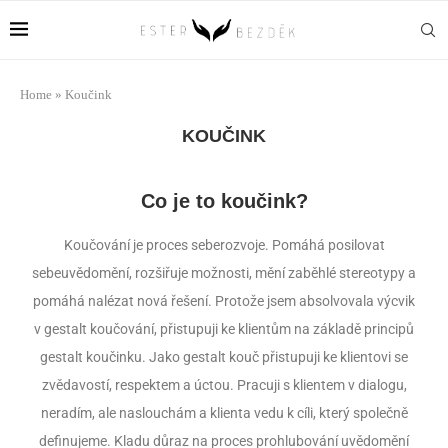
Home
»
Koučink
KOUČINK
Co je to koučink?
Koučování je proces seberozvoje. Pomáhá posilovat
sebeuvědomění, rozšiřuje možnosti, mění zaběhlé stereotypy a
pomáhá nalézat nová řešení. Protože jsem absolvovala výcvik
v gestalt koučování, přistupuji ke klientům na základě principů
gestalt koučinku. Jako gestalt kouč přistupuji ke klientovi se
zvědavostí, respektem a úctou. Pracuji s klientem v dialogu,
neradím, ale naslouchám a klienta vedu k cíli, který společně
definujeme. Kladu důraz na proces prohlubování uvědomění